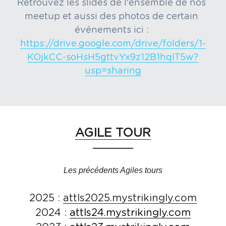
Retrouvez les slides de l'ensemble de nos 
meetup et aussi des photos de certain 
événements ici : 
https://drive.google.com/drive/folders/1-
KOjkCC-soHsH5gttvYx9z12B1hqIT5w?
usp=sharing
AGILE TOUR
Les précédents Agiles tours
2025 : 
attls2025.mystrikingly.com
2024 : 
attls24.mystrikingly.com