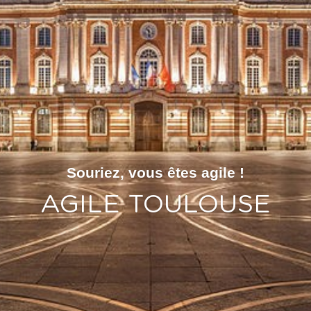
Autres associations
Contact
POWERED BY
Souriez, vous êtes agile !
AGILE TOULOUSE