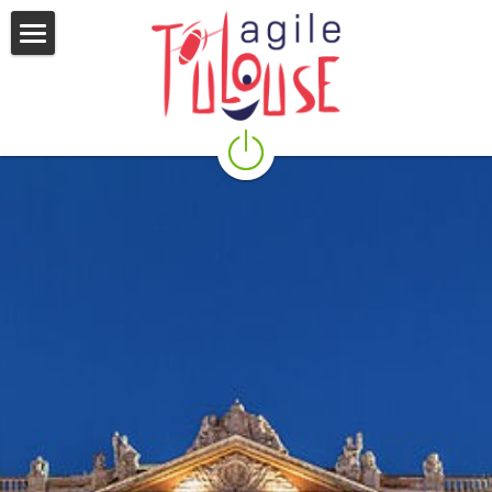
L'Assoce
Activités
Notre Charte
Nos prochains ateliers
Nos ressources
Agile Tour
Adhésion
Lieux
Nos réseaux